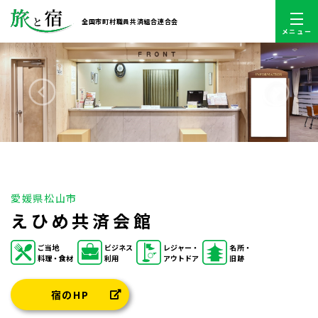
全国市町村職員共済組合連合会
メニュー
愛媛県松山市
えひめ共済会館
ご当地
ビジネス
レジャー・
名所・
料理・食材
利用
アウトドア
旧跡
宿のHP