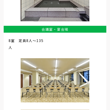
会議室・宴会場
8室 定員8人～135
人